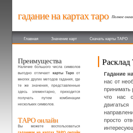
гадание на картах таро
Полное онла
Главная
Значение карт
Скачать карты ТАРО
Преимущества
Расклад
Наличие большого числа символов
выгодно отличает
карты Таро
от
Гадание на
многих других методов гадания, где
нас от нео
те же значения, представленные
принимать 
здесь элементарно, приходится
что нас 
получать путем комбинации
двигать
нескольких символов.
направле
ТАРО онлайн
просто от
Вы можете воспользоваться
интересу
гаданием на картах ТАРО онлайн