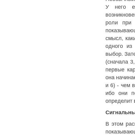
У него е
возникнове
роли при 
показываю
смысл, как
одного из
выбор. Зат
(сначала 3,
первые кар
она начинае
и 6) - чем 
ибо они п
определит 
Сигнальны
В этом рас
показываю