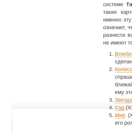
системе
Т
такая кар
именно эту
означает, ч
разнести в
не имеют т
Влюбл
сделан
Колес
спраши
ближай
ему эт
Звезд
Суд
(X
Мир
(X
его ро