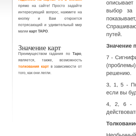
описывает
прямо на сайте! Просто задайте
выбор за 
интересующий вопрос, нажмите на
показывае
кнопку и Вам откроется
потрясающий и удивительный мир
Спрашиваю
магии
карт ТАРО
.
путей.
Значение карт
Значение 
Преимуществом гадания по
Таро
,
7 - Сигниф
является, также, возможность
(проблемы
толкования карт
в зависимости от
решению.
того, как они легли.
3, 1, 5 - 
если вы бу
4, 2, 6 -
действоват
Толковани
Необычный 